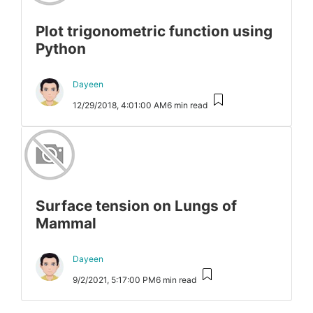
Plot trigonometric function using
Python
Dayeen
12/29/2018, 4:01:00 AM
6 min read
Surface tension on Lungs of
Mammal
Dayeen
9/2/2021, 5:17:00 PM
6 min read