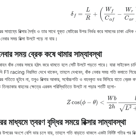
δ
f
=
L
R
+
(
W
f
C
α
f
−
W
r
C
α
r
)
ের সাহায্যে রিক্সার দৈর্ঘ্য ও তার সাথে যুক্ত মোটরের উপর নির্ভর করে সামনের চাকা এ
 নেবার সময় রিক্সা উলটে পড়ে না যায়।
নেবার সময় ব্রেক কষে থামার সাম্যাবস্থা
বাহন বাঁক নেবার সময়ে হঠাৎ করে থামতে হলে সেটি উলটে পড়তে পারে। যারা সাইকেল চাল
দি F1 racing নিয়মিত দেখে থাকেন, তাহলে দেখবেন, বাঁক নেবার সময় গতি কমাতে গিয়ে অ
ের গতিতে ছুটবে না, তবুও রিক্সার আকার, সর্বোচ্চগতি ও বহনকৃত ভর মিলিয়ে যাতে ব্রেক কষ
মত তিনচাকার বাহনের ক্ষেত্রে এরকম পরিস্থিতিতে উলটে না পড়ার শর্তটি হলো-
Z
cos
(
ϕ
−
θ
)
<
W
b
2
h
l
1
L
2
+
র মাধ্যমে ত্বরণ বৃদ্ধির সময়ে রিক্সার সাম্যাবস্থা
সার উপরের অংশে বেশি ভার চলে যায়, তাহলে গতি বাড়াতে থাকলে একটা নির্দিষ্ট গতির পর রিক্