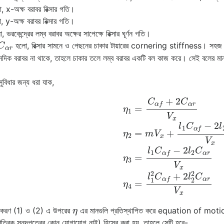
 x-অক্ষ বরাবর রিক্সার গতি।
 y-অক্ষ বরাবর রিক্সার গতি।
 ভরকেন্দ্রের লম্ব বরাবর অক্ষের সাপেক্ষে রিক্সার ঘূর্ণন গতি।
C
α
r
হলো, রিক্সার সামনে ও পেছনের চাকার টায়ারের cornering stiffness। সহজ ভাষায়
দিক বরাবর না থাকে, তাহলে চাকার তলে লম্ব বরাবর একটি বল কাজ করে। সেই বলের মান 
সুবিধার জন্য ধরা যাক,
=
C
α
f
+
2
C
α
r
V
x
η
2
=
m
V
x
+
l
1
C
α
f
−
2
l
2
C
α
r
V
x
η
3
=
l
1
C
α
f
η
ীকরণ (1) ও (2) এ উপরের
এর মানগুলি প্রতিস্থাপিত করে equation of mot
রিত্রিক সনদপত্রের কোন যোগাযোগ নাই) হিসেব করা হয়, তাহলে সেটি হবে-