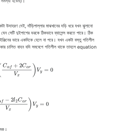
 সমস্যা হবেনা)।
উদাহরণ দেই, দাঁড়িপাল্লার মাঝখানের দড়ি ধরে যখন ঝুলানো
য় যেন সেটি দুইপাশের ভরকে ঠিকভাবে ব্যালেন্স করতে পারে। ঠিক
 ইঞ্জিনের ভারে একদিকে হেলে না পরে। যখন একটা বস্তু গতিশীল
কায় চালিত বাহন যদি সমবেগে গতিশীল থাকে তাহলে equation
C
α
f
+
2
C
α
r
V
x
)
V
y
=
0
α
f
−
2
l
2
C
α
r
V
x
)
V
y
=
0
রামক।