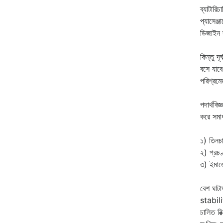
ব্যাটার
প্যাসেঞ্
ডিজাইন 
কিন্তু দ
বসে যাবে
পরিশ্রমে
পদার্থব
করে সমা
১) তিনচা
২) প্রচণ
৩) ইমার্
বেশ ঘাট
stabili
চালিত রি