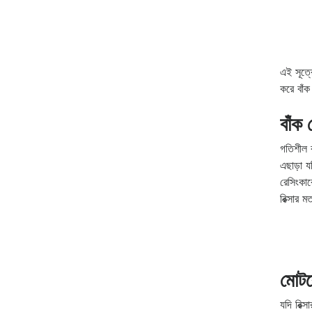
এই সূত্র
করে বাঁক
বাঁক 
গতিশীল 
এছাড়া য
রেসিংকার
রিক্সার 
মোটরে
যদি রিক্