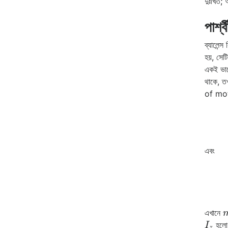
দুঃখিত;
পার্শ্
ব্যালেন
হয়, সেটি
একই ভাব
থাকে, ত
of mot
এবং
এখানে
I
z
হলো ভ