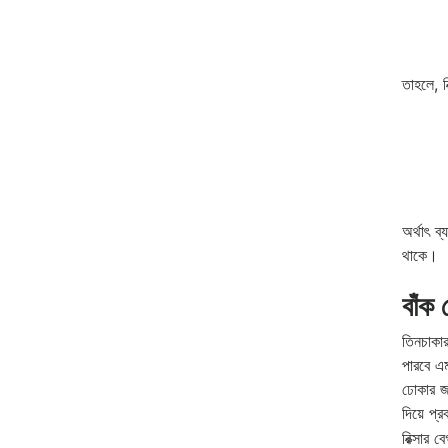
তাহলে, রি
অর্থাৎ 
থাকে।
বাঁক 
তিনচাকার
পারবে এ
ঢোকার জ
দিয়ে প
রিক্সার ব