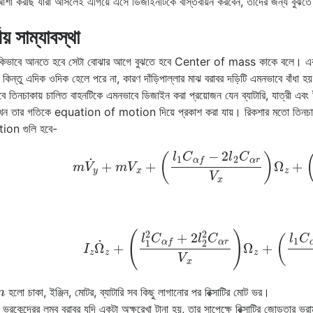
 আশা করছি যারা আসলেই এগিয়ে এসে ডিজাইনটিকে বাস্তবায়ন করবেন, তাদের জন্য বুঝতে
বীয় সাম্যাবস্থা
্স কিভাবে আনতে হবে সেটা বোঝার আগে বুঝতে হবে Center of mass কাকে বলে। একটা 
 কিন্তু এদিক ওদিক হেলে পরে না, কারণ দাঁড়িপাল্লার মাঝ বরাবর দড়িটি এমনভাবে বাঁধা হ
ে তিনচাকায় চালিত বাহনটিকে এমনভাবে ডিজাইন করা প্রয়োজন যেন ব্যাটারি, যাত্রী এবং
খন তার গতিকে equation of motion দিয়ে প্রকাশ করা যায়। রিকশার মতো তিনচা
ion গুলি হবে-
m
V
˙
y
+
m
V
x
+
(
l
1
C
α
f
−
2
l
2
C
α
r
V
x
)
Ω
z
+
(
I
z
Ω
˙
z
+
(
l
1
2
C
α
f
+
2
l
2
2
C
α
r
V
x
)
Ω
z
+
(
l
1
C
m
হলো চাকা, ইঞ্জিন, মোটর, ব্যাটারি সব কিছু লাগানোর পর রিক্সাটির মোট ভর।
রকেন্দ্রের লম্ব বরাবর যদি একটা অক্ষরেখা টানা হয়, তার সাপেক্ষে রিক্সাটির জোড়তার ভ্