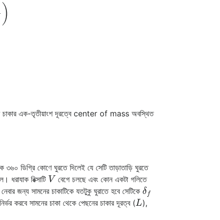
α
r
)
েছনের চাকার এক-তৃতীয়াংশ দূরত্বে center of mass অবস্থিত
কাকে ৩৬০ ডিগ্রি কোণে ঘুরতে দিলেই যে সেটি তাড়াতাড়ি ঘুরতে
V
। ধরাযাক রিক্সাটি
বেগে চলছে এবং কোন একটা গলিতে
δ
f
াঁক নেবার জন্য সামনের চাকাটিকে যতটুকু ঘুরাতে হবে সেটিকে
L
ির্ভর করবে সামনের চাকা থেকে পেছনের চাকার দূরত্ব (
),