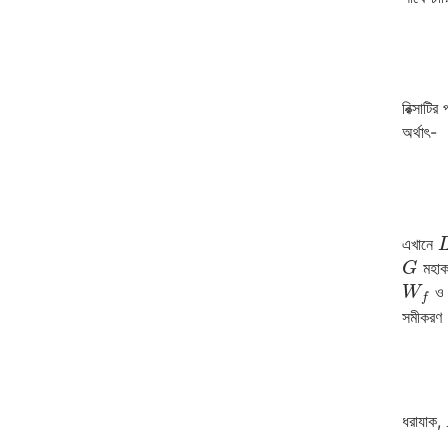
রিক্সাট
অর্থাৎ-
এখানে
G
মহাকর
W
f
সমীকরণ 
ধরাযাক,