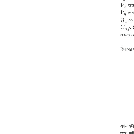
V
x
হলো,
V
y
হলো,
Ω
z
হলো,
C
α
f
,
একদম সে
হিসাবের 
η
1
এখন সম
সাথে চা