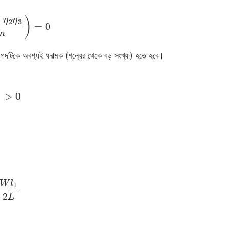
2
η
3
I
z
m
)
=
0
দটিকে অবশ্যই ধনাত্মক (শূন্যের থেকে বড় সংখ্যা) হতে হবে।
r
)
>
0
L