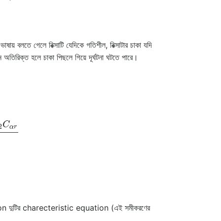
 বলতে গেলে রিক্সাটি যেদিকে গতিশীল, রিক্সাটার চাকা যদি
অতিরিক্ত হলে চাকা পিছলে গিয়ে দূর্ঘটনা ঘটতে পারে।
−
2
l
2
C
α
r
V
x
η
4
=
l
1
2
C
α
f
+
2
l
2
2
C
α
r
V
x
ion দুটির charecteristic equation (এই সমীকরণের