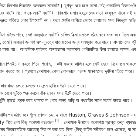
িচালিত রিকশার ডিজাইন অত্যন্ত সাদামাটা। যুগযুগ ধরে চলে আসা সেই পদচালিত রিকশাগ
জারের সিটের নিচে থাকে একটি ব্যাটারি। রিকশাওয়ালার হ্যান্ডেলের সাথে সংযুক্ত থাকে ওই 
দ্রুত গতিতে চলার উপযোগী নয়। ফলে মোটর লাগিয়ে জোরে চালানোর সময় নিয়ন্ত্রণ হাড়িয়
ূর্ঘটনা ঘটতে পারে, সেই অজুহাতে ব্যাটারি চালিত রিক্সা চলাচল হঠাৎ করে বন্ধ করে দিল
, তেমনি সাধারণ জনগণ সল্প-দূরত্বে যাতায়াতের জন্য সমস্যায় পরে যাবে। বাংলাদেশের গ্র
র কাজ নয়। অপরদিকে দূর্ঘটনায় অঙ্গহারানো অনেকেই পেশীচালিত রিক্সা চালাতে অক্ষম, এবং 
িজ্ঞানে পিএইচডি করতে গিয়ে শিখেছি, একটা সমস্যা হাজির হলে সেটা ছেড়ে দিয়ে বসে থাক
ধান করতে হয়। প্রথমে দেখাযাক, কোন কোনভাবে এরকম যানবাহনের দূর্ঘটনা ঘটতে পারে।
কার বাহন চলতে চলতে ব্যালেন্স হারিয়ে উল্টে যেতে পারে।
্ড বেগে ছুটতে শুরু করলে বাঁক নেবার সময় উল্টে যেতে পারে।
জেন্সি মূহুর্তে ব্রেক কষে থামতে না পেরে অন্য গাড়ি বা পথচারীর সাথে সংঘর্ষ ঘটতে পারে।
াঘাটির পর হঠাৎ করে খুঁজে পেলাম ১৯৮২ সালে Huston, Graves & Johnson এর প্রকা
[1]
ty নিয়ে বেশ কিছু গবেষণা করেছেন
। দেখাযাক উনাদের গবেষণায় প্রাপ্ত তথ্য ব্যবহার
ক্সার ডিজাইনটিকে আরেকটু নিরাপদ করা যায় কিনা (কিছু জটিল সমীকরণ চলে এসেছে, যা সাধ