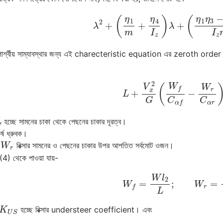
λ
2
+
(
η
1
m
+
η
4
I
z
)
λ
+
(
η
1
η
3
−
η
ির পার্শ্বীয় সাম্যাবস্থার জন্য এই charecteristic equation এর zeroth order প
L
+
V
x
2
G
(
W
f
C
α
f
−
W
r
C
α
L
হচ্ছে সামনের চাকা থেকে পেছনের চাকার দূরত্ব।
্ষ ধ্রুবক।
W
r
ও
রিক্সার সামনের ও পেছনের চাকার উপর আপতিত সর্বমোট ওজন।
(4) থেকে পাওয়া যায়-
W
f
=
W
l
2
L
;
W
r
=
W
l
1
2
K
U
S
হচ্ছে রিক্সার understeer coefficient। এবং