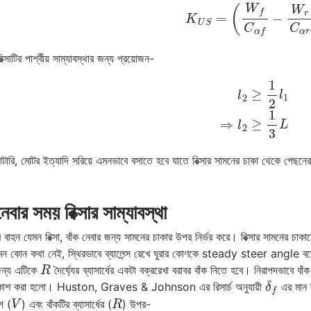
K
U
S
=
(
W
f
C
α
f
−
W
r
C
ক্সাটির পার্শ্বীয় সাম্যাবস্থার জন্য প্রয়োজন-
l
2
≥
1
2
l
1
⇒
l
2
≥
1
3
L
ব্যাটারি, মোটর ইত্যাদি সরিয়ে এমনভাবে বসাতে হবে যাতে রিক্সার সামনের চাকা থেকে প
নেবার সময় রিক্সার সাম্যাবস্থা
 বাহন যেমন রিক্সা, বাঁক নেবার জন্য সামনের চাকার উপর নির্ভর করে। রিক্সার সামনের চা
মন কোন কথা নেই, স্থিরভাবে ব্যালেন্স রেখে ঘুরার কোণকে steady steer angle বলে
R
ন্য এটিকে
দৈর্ঘ্যের ব্যাসার্ধের একটা বক্ররেখা বরাবর বাঁক নিতে হবে। নিরাপদভাবে ব
δ
f
্রকাশ করা হলো। Huston, Graves & Johnson এর রিসার্চ অনুযায়ী
এর মান ন
V
R
েগ (
) এবং বাঁকটির ব্যাসার্ধের (
) উপর-